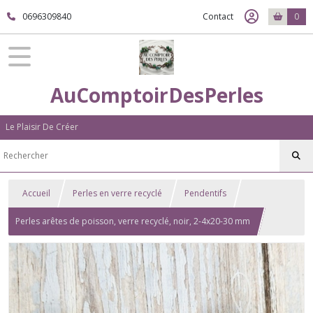
0696309840
Contact
0
AuComptoirDesPerles
Le Plaisir De Créer
Accueil
Perles en verre recyclé
Pendentifs
Perles arêtes de poisson, verre recyclé, noir, 2-4x20-30 mm