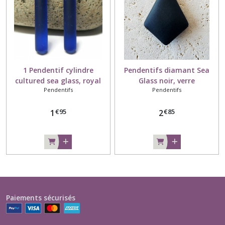
1 Pendentif cylindre
Pendentifs diamant Sea
cultured sea glass, royal
Glass noir, verre
Pendentifs
Pendentifs
blue, verre recyclé, 38x8 mm
recyclé,37x27 mm
€
95
€
85
1
2
Paiements sécurisés