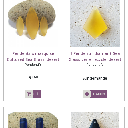
Pendentifs marquise
1 Pendentif diamant Sea
Cultured Sea Glass, desert
Glass, verre recyclé, desert
Pendentifs
Pendentifs
gold, verre recyclé, 33x13
gold, 37x27 mm
mm et 48x19 mm
€
60
5
Sur demande
Détails